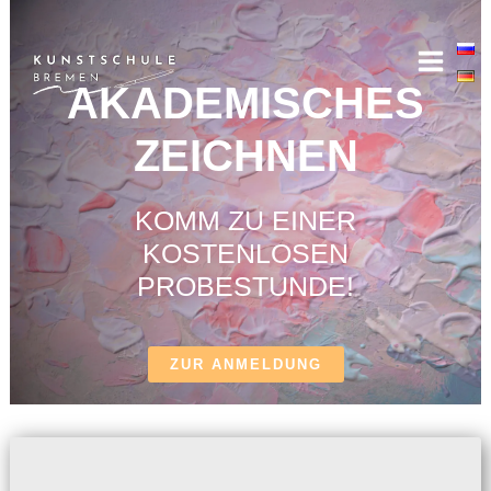
Zum
Inhalt
springen
AKADEMISCHES
ZEICHNEN
KOMM ZU EINER
KOSTENLOSEN
PROBESTUNDE!
ZUR ANMELDUNG